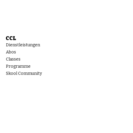
CCL
Dienstleistungen
Abos
Classes
Programme
Skool Community
Workshops
Team
Blog
KONTAKTIERE UNS
Kontaktformular
Telefonnummer
E-Mail