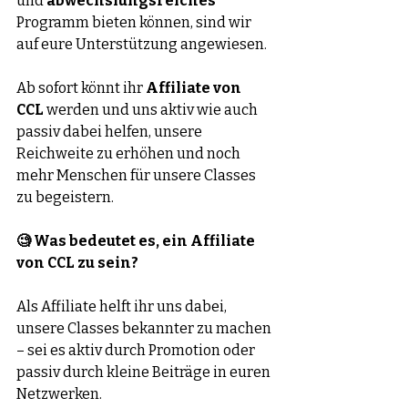
und 
abwechslungsreiches 
Programm bieten können, sind wir 
auf eure Unterstützung angewiesen.
Ab sofort könnt ihr 
Affiliate von 
CCL
 werden und uns aktiv wie auch 
passiv dabei helfen, unsere 
Reichweite zu erhöhen und noch 
mehr Menschen für unsere Classes 
zu begeistern.
🧐 Was bedeutet es, ein Affiliate 
von CCL zu sein?
Als Affiliate helft ihr uns dabei, 
unsere Classes bekannter zu machen 
– sei es aktiv durch Promotion oder 
passiv durch kleine Beiträge in euren 
Netzwerken. 