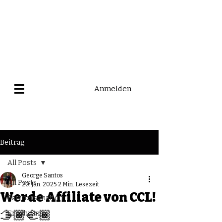
Anmelden
Beitrag
All Posts
George Santos
All Posts
20. Jan. 2025
2 Min. Lesezeit
Werde Affiliate von CCL!
Partnerschaften
🫱🏾‍🫲🏾
Ernährung