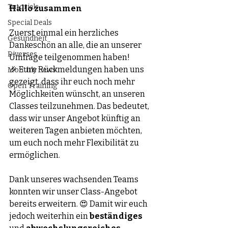
Tutorials
Hallo zusammen
Special Deals
Zuerst einmal ein herzliches 
Gesundheit
Dankeschön an alle, die an unserer 
Diverses
Umfrage teilgenommen haben! 
🎉 Eure Rückmeldungen haben uns 
Monthly news
gezeigt, dass ihr euch noch mehr 
Open Training
Möglichkeiten wünscht, an unseren 
Classes teilzunehmen. Das bedeutet, 
dass wir unser Angebot künftig an 
weiteren Tagen anbieten möchten, 
um euch noch mehr Flexibilität zu 
ermöglichen.
Dank unseres wachsenden Teams 
konnten wir unser Class-Angebot 
bereits erweitern. 😍 Damit wir euch 
jedoch weiterhin ein 
beständiges 