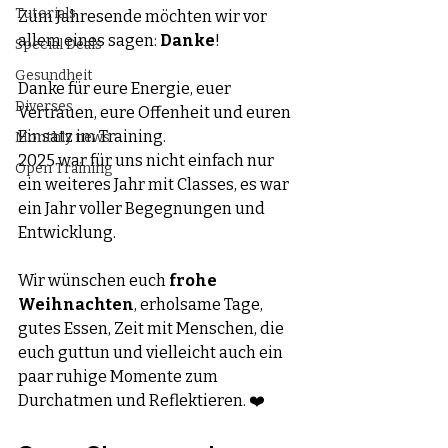
Tutorials
Zum Jahresende möchten wir vor 
allem eines sagen: 
Danke
! 
Special Deals
Gesundheit
Danke für eure Energie, euer 
Diverses
Vertrauen, eure Offenheit und euren 
Einsatz im Training. 
Monthly news
2025 war für uns nicht einfach nur 
Open Training
ein weiteres Jahr mit Classes, es war 
ein Jahr voller Begegnungen und 
Entwicklung.  
Wir wünschen euch 
frohe 
Weihnachten
, erholsame Tage, 
gutes Essen, Zeit mit Menschen, die 
euch guttun und vielleicht auch ein 
paar ruhige Momente zum 
Durchatmen und Reflektieren. ❤️