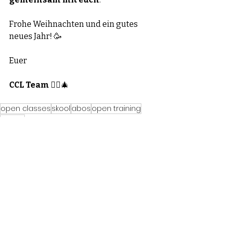
Frohe Weihnachten und ein gutes 
neues Jahr! 🥳
Euer 
CCL Team
 🤸‍♂️🎄
open classes
skool
abos
open training
uegos
Monthly news
Aktuelle Beiträge
Alle ansehen