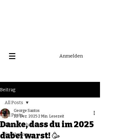
Anmelden
Beitrag
All Posts
George Santos
All Posts
22. Dez. 2025
2 Min. Lesezeit
Danke, dass du im 2025
Partnerschaften
dabei warst! 🥳
Ernährung