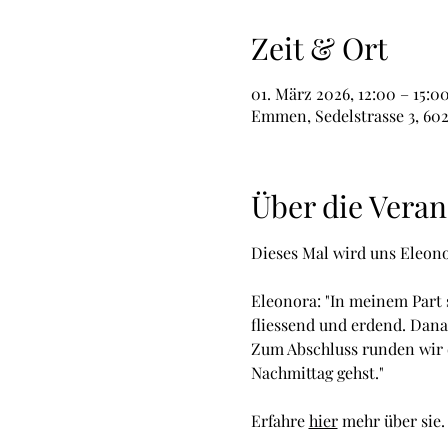
Zeit & Ort
01. März 2026, 12:00 – 15:0
Emmen, Sedelstrasse 3, 6
Über die Veran
Dieses Mal wird uns Eleono
Eleonora: "In meinem Part s
fliessend und erdend. Danac
Zum Abschluss runden wir d
Nachmittag gehst."
Erfahre 
hier
 mehr über sie.