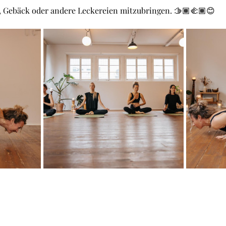
n, Gebäck oder andere Leckereien mitzubringen. 🫱🏾‍🫲🏾😊