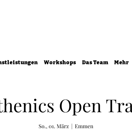
nstleistungen
Workshops
Das Team
Mehr
thenics Open Tr
So., 01. März
  |  
Emmen