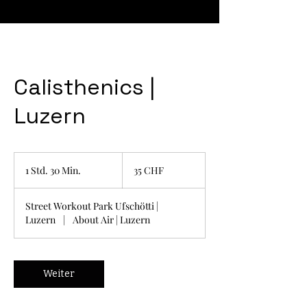
Calisthenics |
Luzern
35
Schweizer
1 Std. 30 Min.
1
35 CHF
Franken
S
t
Street Workout Park Ufschötti |
d
Luzern
|
About Air | Luzern
3
0
M
i
Weiter
n
.