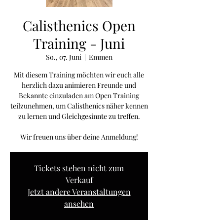
Calisthenics Open
Training - Juni
So., 07. Juni
  |  
Emmen
Mit diesem Training möchten wir euch alle
herzlich dazu animieren Freunde und
Bekannte einzuladen am Open Training
teilzunehmen, um Calisthenics näher kennen
zu lernen und Gleichgesinnte zu treffen.
Wir freuen uns über deine Anmeldung!
Tickets stehen nicht zum
Verkauf
Jetzt andere Veranstaltungen
ansehen