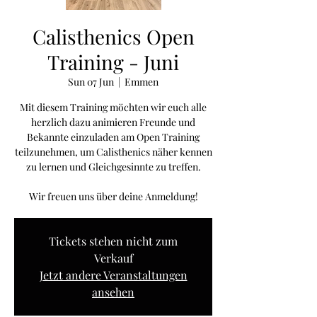
Calisthenics Open
Training - Juni
Sun 07 Jun
  |  
Emmen
Mit diesem Training möchten wir euch alle
herzlich dazu animieren Freunde und
Bekannte einzuladen am Open Training
teilzunehmen, um Calisthenics näher kennen
zu lernen und Gleichgesinnte zu treffen.
Wir freuen uns über deine Anmeldung!
Tickets stehen nicht zum
Verkauf
Jetzt andere Veranstaltungen
ansehen