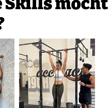
 Skills möcht
?