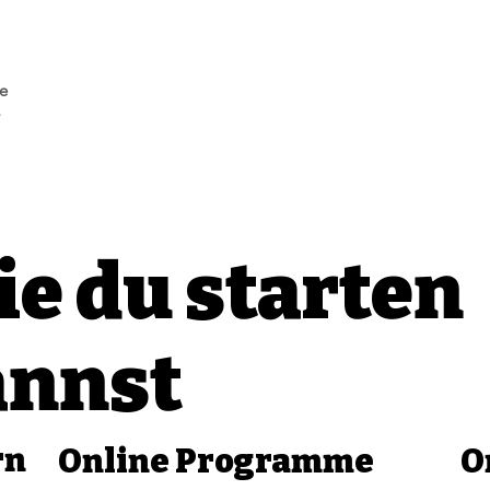
e
e du starten
annst
rn
Online Programme
O