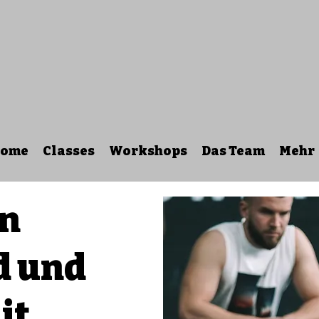
ome
Classes
Workshops
Das Team
Mehr
en
d und
it