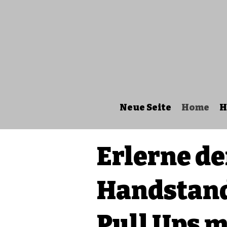
Neue Seite
Home
H
Erlerne d
Handstan
Pull Ups m