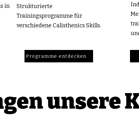
Ind
s in
Strukturierte
Men
Trainingsprogramme für
tra
verschiedene Calisthenics Skills.
un
Programme entdecken
agen unsere