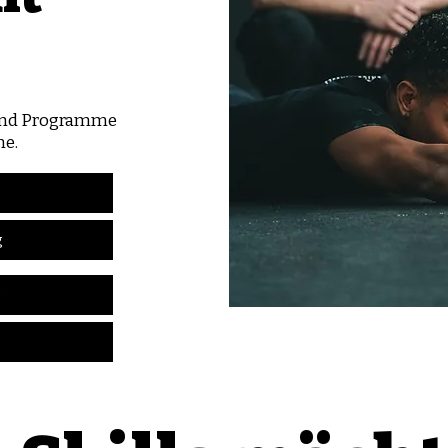
 und Programme
ne.
g